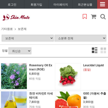
로그인
회원가입
마이페이지
최근본상품
기타원료
보존제
정렬
Rosemary Oil Ex
Leucidal Liquid
tract (ROE)
(품절)
6,800원
60원 적립
천연 비타민E 아세
GSE (자몽씨 추출
테이트
물)
7,800원
3,900원
70원 적립
30원 적립