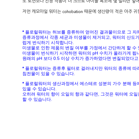
또 로먼보다 진정 작용이 더 크므로 아이들 욕조에 몇 밀리만 넣어
저먼 캐모마일 워터는 cohobation 때문에 생산량이 적은 아주 
*
플로럴워터는 허브를 증류하여 얻어진 결과물이므로 그 자
증류과정에서 각종 세균과 미생물이 제거되고, 워터의 산도
럽게 번식하기 시작합니다
.
미생물로 인한 제품의 변질 여부를 가정에서 간단하게 할 수
미생물이 번식하기 시작하면 워터의
pH
수치가 올라가게 됩
원래의
pH
보다
0.5
이상 수치가 증가하였다면 변질되었다고 
*
플로럴워터는 증류후 필터로 걸러내지만 워터의 종류에 따
침전물이 있을 수
있습니다
.
*
플로럴워터의
생산과정에서 에스테르 성분의 가수 분해 등
있을 수 있습니다
.
오히려 워터의 향이 오일의 향과 같다면
,
그것은 워터에 오일
할 수 있습니다
.