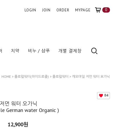
0
LOGIN
JOIN
ORDER
MYPAGE
저
치약
비누 / 샴푸
개별 결제창
HOME
>
플로럴워터(하이드로졸)
>
플로럴워터
> 캐모마일 저먼 워터 오가닉
(Chamomile German Water Organic )
84
저먼 워터 오가닉
le German water Organic )
12,900
원