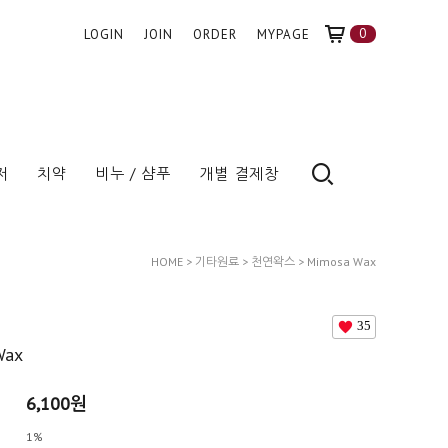
0
LOGIN
JOIN
ORDER
MYPAGE
저
치약
비누 / 샴푸
개별 결제창
HOME
>
기타원료
>
천연왁스
> Mimosa Wax
35
Wax
6,100
원
1%