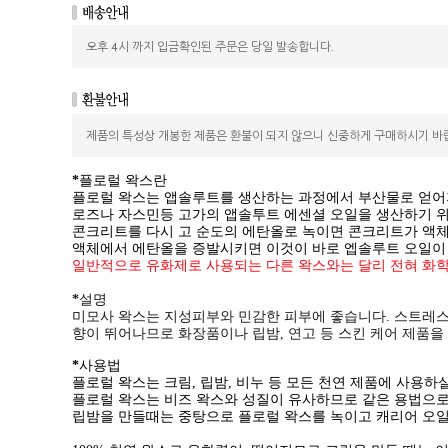
오후 4시 까지 입금확인된 주문은 당일 발송합니다.
제품의 특성상 개봉한 제품은 환불이 되지 않으니 신중하게 구매하시기 바
*
플로럴 왁스란
플로럴 왁스는 앱솔루트를 생산하는 과정에서 부산물로 얻어
로즈나 자스민등 고가의 앱솔투트 에센셜 오일을 생산하기 위
콘크리트를 다시 고 순도의 에탄올로 녹이면 콘크리트가 액
액체에서 에탄올을 증발시키면 이것이 바로 엡솔루트 오일이
일반적으로 유화제로 사용되는 다른 왁스와는 달리 전혀 화학적
*
설명
미모사 왁스는 지성피부와 민감한 피부에 좋습니다. 스트레스
향이 뛰어나므로 화장품이나 립밤, 연고 등 스킨 케어 제품을
*
사용법
플로럴 왁스는 크림, 립밤, 비누 등 모든 천연 제품에 사용하
플로럴 왁스는 비즈 왁스와 성질이 유사하므로 같은 용법으
립밤을 만들때는 중탕으로 플로럴 왁스를 녹이고 캐리어 오일