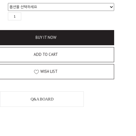
BUY IT NOW
ADD TO CART
WISH LIST
Q&A BOARD