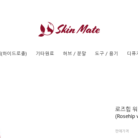
(하이드로졸)
기타원료
허브 / 분말
도구 / 용기
디퓨
로즈힙 
(Rosehip 
판매가격