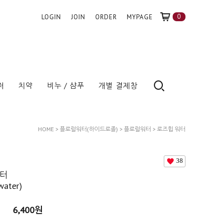
0
LOGIN
JOIN
ORDER
MYPAGE
저
치약
비누 / 샴푸
개별 결제창
HOME
>
플로럴워터(하이드로졸)
>
플로럴워터
> 로즈힙 워터
(Rosehip Water)
38
워터
water)
6,400
원