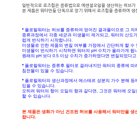
일반적으로 로즈힙은 증류법으로 에센셜오일을 생산하는 허브가 
본 제품은 워터만들 단독으로 얻기 위해서 로즈힙을 증류하여 생
*
플로럴워터는 허브를 증류하여 얻어진 결과물이므로 그 자
증류과정에서 각종 세균과 미생물이 제거되고, 워터의 산도
럽게 번식하기 시작합니다
.
미생물로 인한 제품의 변질 여부를 가정에서 간단하게 할 수
미생물이 번식하기 시작하면 워터의
pH
수치가 올라가게 됩
원래의
pH
보다
0.5
이상 수치가 증가하였다면 변질되었다고 
*
플로럴워터는 증류후 필터로 걸러내지만 워터의 종류에 따
침전물이 있을 수
있습니다
.
*
플로럴워터의
생산과정에서 에스테르 성분의 가수 분해 등
있을 수 있습니다
.
오히려 워터의 향이 오일의 향과 같다면
,
그것은 워터에 오일
할 수 있습니다
.
본 제품은 생화가 아닌 건조된 허브를 사용해서 워터만을 생
랍니다.